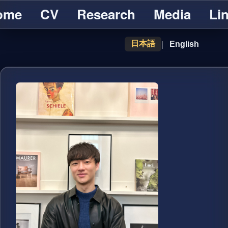
ome
CV
Research
Media
Li
|
日本語
English